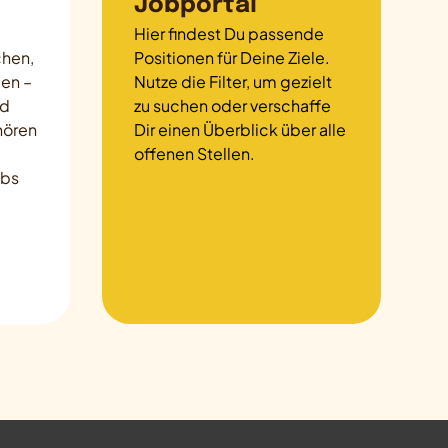
Jobportal
Hier findest Du passende
chen,
Positionen für Deine Ziele.
en –
Nutze die Filter, um gezielt
nd
zu suchen oder verschaffe
nhören
Dir einen Überblick über alle
offenen Stellen.
obs