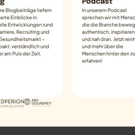
og
Podcast
re Blogbeiträge liefern
In unserem Podcast
erte Einblicke in
sprechen wir mit Mens
elle Entwicklungen rund
die die Branche beweg
rriere, Recruiting und
authentisch, inspiriere
Gesundheitsmarkt –
und nah dran. Jetzt rei
akt, verständlich und
und mehr über die
 am Puls der Zeit.
Menschen hinter den J
erfahren!