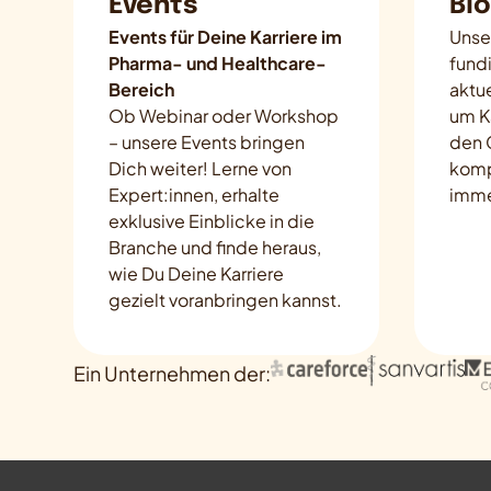
Events
Bl
Events für Deine Karriere im
Unse
Pharma- und Healthcare-
fundi
Bereich
aktu
Ob Webinar oder Workshop
um Ka
– unsere Events bringen
den 
Dich weiter! Lerne von
komp
Expert:innen, erhalte
immer
exklusive Einblicke in die
Branche und finde heraus,
wie Du Deine Karriere
gezielt voranbringen kannst.
Ein Unternehmen der: