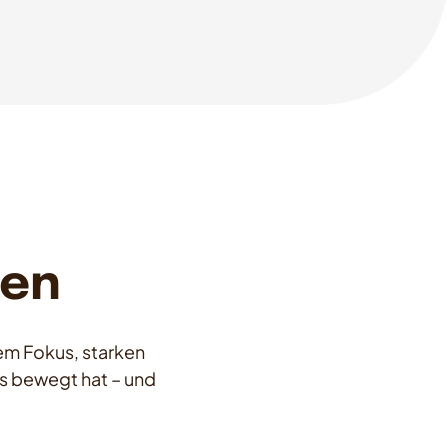
pen
rem Fokus, starken
ns bewegt hat – und