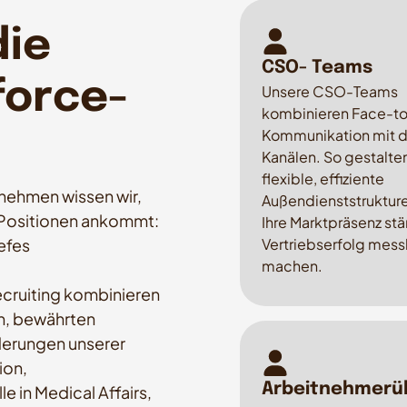
die
CSO- Teams
force-
Unsere CSO-Teams
kombinieren Face-t
Kommunikation mit d
Kanälen. So gestalten
flexible, effiziente
rnehmen wissen wir,
Außendienststrukture
 Positionen ankommt:
Ihre Marktpräsenz st
iefes
Vertriebserfolg mess
machen.
ecruiting kombinieren
en, bewährten
derungen unserer
ion,
Arbeitnehmerü
 in Medical Affairs,