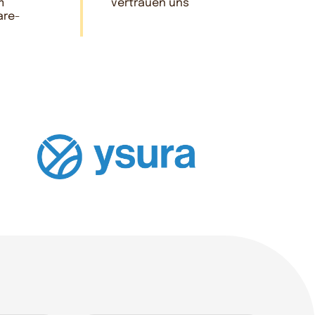
m
vertrauen uns
are-