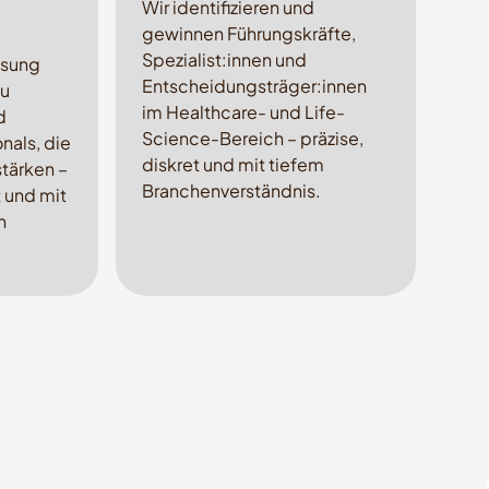
Wir identifizieren und
gewinnen Führungskräfte,
Spezialist:innen und
ssung
Entscheidungsträger:innen
zu
im Healthcare- und Life-
d
Science-Bereich – präzise,
nals, die
diskret und mit tiefem
stärken –
Branchenverständnis.
t und mit
n