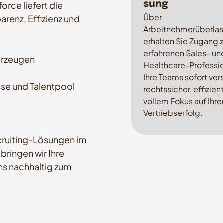
sung
rce liefert die
Über
arenz, Effizienz und
Arbeitnehmerüberla
erhalten Sie Zugang 
erfahrenen Sales- un
berzeugen
Healthcare-Professio
Ihre Teams sofort ver
sse und Talentpool
rechtssicher, effizien
vollem Fokus auf Ihre
Vertriebserfolg.
ecruiting-Lösungen im
ringen wir Ihre
ams nachhaltig zum