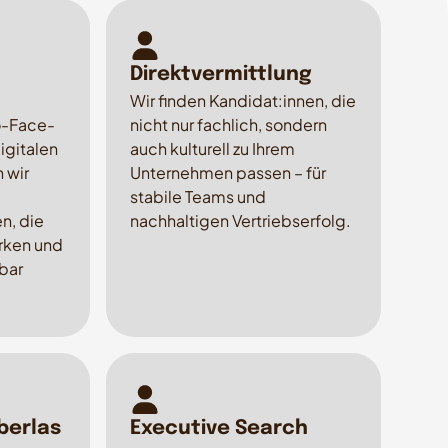
Direktvermittlung
Wir finden Kandidat:innen, die
o-Face-
nicht nur fachlich, sondern
igitalen
auch kulturell zu Ihrem
 wir
Unternehmen passen – für
stabile Teams und
n, die
nachhaltigen Vertriebserfolg.
ärken und
bar
berlas
Executive Search