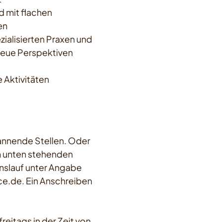
d mit flachen
en
zialisierten Praxen und
eue Perspektiven
Aktivitäten
pannende Stellen. Oder
en unten stehenden
slauf unter Angabe
e.de. Ein Anschreiben
reitags in der Zeit von