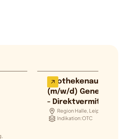
Apothekenaußendienst
(m/w/d) Generika, OTC
- Direktvermittlu…
Region Halle, Leipzig, Dresden
Indikation:
OTC
g,