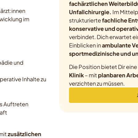
fachärztlichen Weiterbil
ärzt:innen
Unfallchirurgie.
Im Mittelp
wicklung im
strukturierte
fachliche En
konservative und operativ
verbindet. Dich erwartet e
Einblicken in
ambulante V
sportmedizinische und un
pädie und
Die Position bietet Dir eine
Klinik
– mit
planbaren Arbe
perative Inhalte zu
verzichten zu müssen.
s Auftreten
aft
mit
zusätzlichen