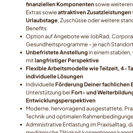
finanziellen Komponenten
sowie weiteren
Extras sowie
attraktiven Zusatzleistungen
Urlaubstage
, Zuschüsse oder weitere sta
Benefits
Option auf Angebote wie JobRad, Corporat
Gesundheitsprogramme – je nach Standor
Unbefristete Anstellung
in einem stabile
mit
langfristiger Perspektive
Flexible Arbeitsmodelle wie Teilzeit, 4
individuelle Lösungen
Individuelle
Förderung Deiner fachlichen 
Unterstützung bei
Fort- und Weiterbildun
Entwicklungsperspektiven
Moderne, hervorragend ausgestattete, Pra
Technik und optimalen Rahmenbedingung
Administrative Entlastung im Praxisalltag, 
medizinische Tätigkeit konzentrieren kanns