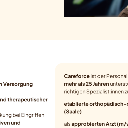
Careforce
ist der Personal
mehr als 25 Jahren
unterst
n Versorgung
richtigen Spezialist:innen z
nd therapeutischer
etablierte orthopädisch-
(Saale)
kung bei Eingriffen
iven und
als
approbierten Arzt (m