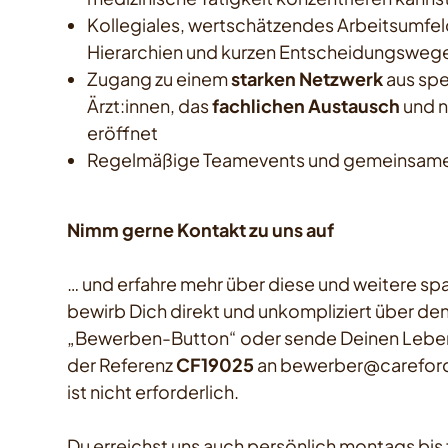
Kollegiales, wertschätzendes Arbeitsumfel
Hierarchien und kurzen Entscheidungsweg
Zugang zu einem
starken Netzwerk
aus spe
Ärzt:innen, das
fachlichen Austausch
und n
eröffnet
Regelmäßige Teamevents und gemeinsame 
Nimm gerne Kontakt zu uns auf
… und erfahre mehr über diese und weitere s
bewirb Dich direkt und unkompliziert über d
„Bewerben-Button“ oder sende Deinen Leben
der Referenz
CF19025
an bewerber@careforc
ist nicht erforderlich.
Du erreichst uns auch persönlich montags bis f