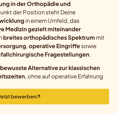
dung in der Orthopädie und
unkt der Position steht Deine
twicklung
in einem Umfeld, das
e Medizin gezielt miteinander
in
breites orthopädisches Spektrum
mit
ersorgung
,
operative Eingriffe
sowie
fallchirurgische Fragestellungen
.
bewusste Alternative zur klassischen
itszeiten
, ohne auf operative Erfahrung
Jetzt bewerben