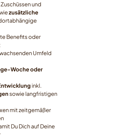
 Zuschüssen und
wie
zusätzliche
ndortabhängige
e Benefits oder
t
n, wachsenden Umfeld
-Tage-Woche oder
Entwicklung
inkl.
gen
sowie langfristigen
xen mit zeitgemäßer
en
damit Du Dich auf Deine
t