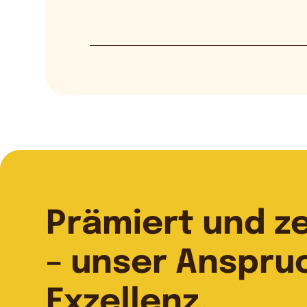
Prämiert und zer
– unser Anspru
Exzellenz.