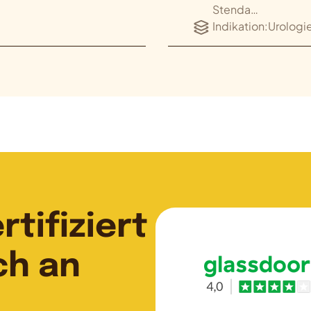
Stenda…
Indikation:
Urologi
tifiziert
ch an