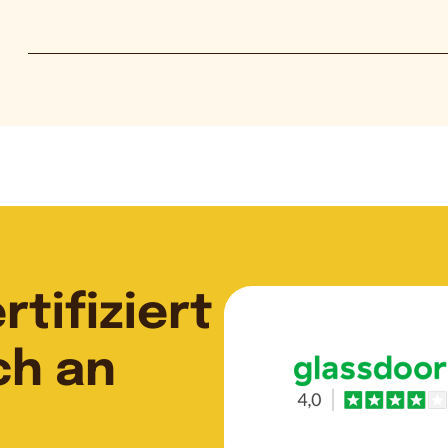
tifiziert
ch an