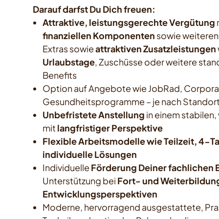
Darauf darfst Du Dich freuen:
Attraktive, leistungsgerechte Vergütung
finanziellen Komponenten
sowie weiteren
Extras sowie
attraktiven Zusatzleistungen
Urlaubstage
, Zuschüsse oder weitere sta
Benefits
Option auf Angebote wie JobRad, Corporat
Gesundheitsprogramme – je nach Standor
Unbefristete Anstellung
in einem stabile
mit
langfristiger Perspektive
Flexible Arbeitsmodelle wie Teilzeit, 4
individuelle Lösungen
Individuelle
Förderung Deiner fachlichen 
Unterstützung bei
Fort- und Weiterbildun
Entwicklungsperspektiven
Moderne, hervorragend ausgestattete, Pra