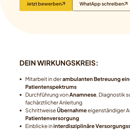
Jetzt bewerben
WhatApp schreiben
DEIN WIRKUNGSKREIS:
Mitarbeit in der
ambulanten Betreuung ein
Patientenspektrums
Durchführung von
Anamnese
, Diagnostik 
fachärztlicher Anleitung
Schrittweise
Übernahme
eigenständiger A
Patientenversorgung
Einblicke in
interdisziplinäre Versorgungs