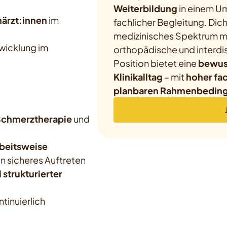
Weiterbildung
in einem Um
ärzt:innen
im
fachlicher Begleitung. Dich
medizinisches Spektrum mi
wicklung im
orthopädische und interdis
Position bietet eine
bewuss
Klinikalltag
– mit
hoher fac
planbaren Rahmenbedin
Schmerztherapie
und
beitsweise
n sicheres Auftreten
d
strukturierter
ntinuierlich