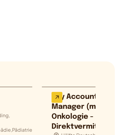
Key Account
Manager (m/w/d)
ding,
Onkologie -
Direktvermittlung
die,Pädiatrie