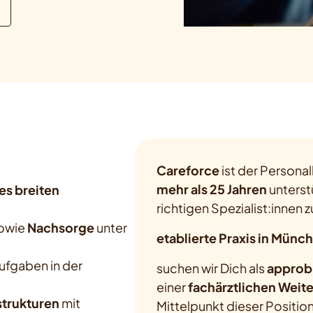
Careforce
ist der Personal
mehr als 25 Jahren
unterst
es breiten
richtigen Spezialist:innen z
sowie
Nachsorge
unter
etablierte Praxis in Münc
ufgaben in der
suchen wir Dich als
approb
einer
fachärztlichen Weit
strukturen
mit
Mittelpunkt dieser Position