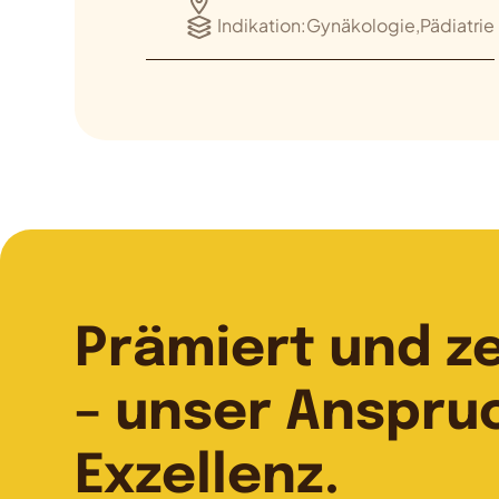
Indikation:
Gynäkologie,Pädiatrie
Prämiert und zer
– unser Anspru
Exzellenz.