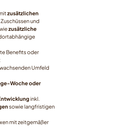
mit
zusätzlichen
 Zuschüssen und
wie
zusätzliche
ndortabhängige
e Benefits oder
t
n, wachsenden Umfeld
-Tage-Woche oder
Entwicklung
inkl.
gen
sowie langfristigen
xen mit zeitgemäßer