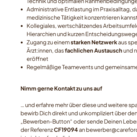
Technik und optimalen Rahmenbedingung
Administrative Entlastung im Praxisalltag, 
medizinische Tätigkeit konzentrieren kanns
Kollegiales, wertschätzendes Arbeitsumfel
Hierarchien und kurzen Entscheidungsweg
Zugang zu einem
starken Netzwerk
aus spe
Ärzt:innen, das
fachlichen Austausch
und n
eröffnet
Regelmäßige Teamevents und gemeinsame 
Nimm gerne Kontakt zu uns auf
… und erfahre mehr über diese und weitere s
bewirb Dich direkt und unkompliziert über d
„Bewerben-Button“ oder sende Deinen Leben
der Referenz
CF19094
an bewerber@careforc