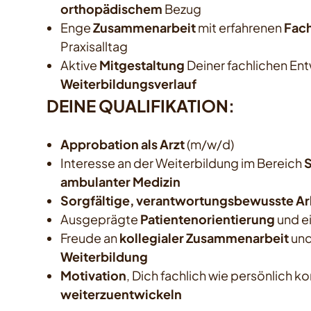
orthopädischem
Bezug
Enge
Zusammenarbeit
mit erfahrenen
Fach
Praxisalltag
Aktive
Mitgestaltung
Deiner fachlichen Ent
Weiterbildungsverlauf
DEINE QUALIFIKATION:
Approbation als Arzt
(m/w/d)
Interesse an der Weiterbildung im Bereich
ambulanter Medizin
Sorgfältige, verantwortungsbewusste Ar
Ausgeprägte
Patientenorientierung
und ei
Freude an
kollegialer Zusammenarbeit
un
Weiterbildung
Motivation
, Dich fachlich wie persönlich ko
weiterzuentwickeln