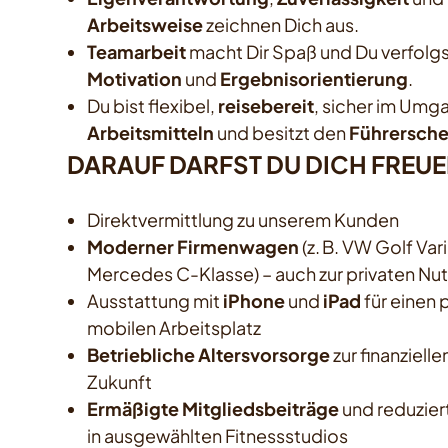
Arbeitsweise
zeichnen Dich aus.
Teamarbeit
macht Dir Spaß und Du verfolgs
Motivation
und
Ergebnisorientierung
.
Du bist flexibel,
reisebereit
, sicher im Umg
Arbeitsmitteln
und besitzt den
Führerschei
DARAUF DARFST DU DICH FREUE
Direktvermittlung zu unserem Kunden
Moderner Firmenwagen
(z. B. VW Golf Va
Mercedes C-Klasse) – auch zur privaten Nu
Ausstattung mit
iPhone
und
iPad
für einen 
mobilen Arbeitsplatz
Betriebliche Altersvorsorge
zur finanziell
Zukunft
Ermäßigte Mitgliedsbeiträge
und reduzie
in ausgewählten Fitnessstudios