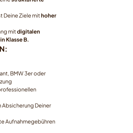
t Deine Ziele mit
hoher
ang mit
digitalen
n Klasse B.
N:
riant, BMW 3er oder
tzung
professionellen
en Absicherung Deiner
rte Aufnahmegebühren