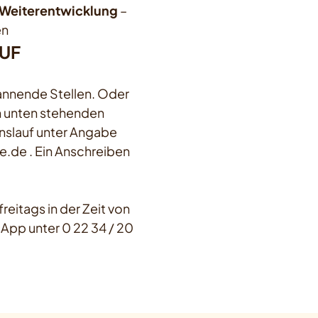
 Weiterentwicklung
–
en
AUF
pannende Stellen. Oder
en unten stehenden
slauf unter Angabe
.de . Ein Anschreiben
reitags in der Zeit von
App unter 0 22 34 / 20