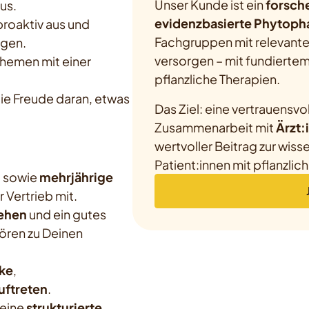
Unser Kunde ist ein
forsch
us.
evidenzbasierte Phytop
proaktiv aus und
Fachgruppen mit relevante
ngen.
versorgen – mit fundierte
Themen mit einer
pflanzliche Therapien.
ie Freude daran, etwas
Das Ziel: eine vertrauensvo
Zusammenarbeit mit
Ärzt:
wertvoller Beitrag zur wis
Patient:innen mit pflanzlic
G
sowie
mehrjährige
 Vertrieb mit.
gehen
und ein gutes
ren zu Deinen
ke
,
uftreten
.
eine
strukturierte