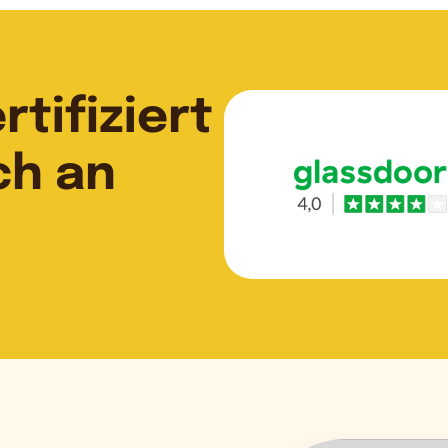
tifiziert
ch an