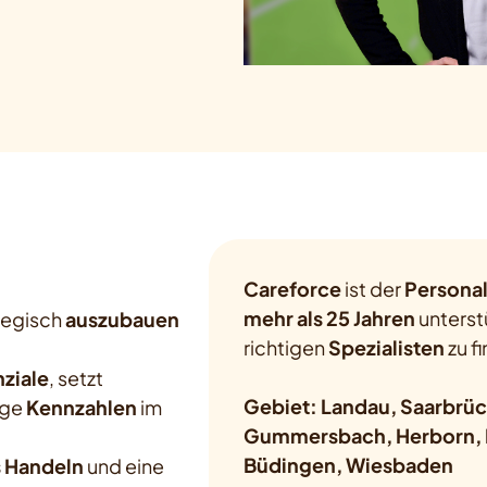
Careforce
ist der
Personal
mehr als 25 Jahren
unterst
tegisch
auszubauen
richtigen
Spezialisten
zu f
ziale
, setzt
Gebiet: Landau, Saarbrüc
ige
Kennzahlen
im
Gummersbach, Herborn, Ma
Büdingen, Wiesbaden
 Handeln
und eine