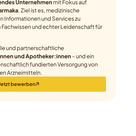
endes Unternehmen
mit Fokus auf
harmaka
. Ziel ist es, medizinische
n Informationen und Services zu
m Fachwissen und echter Leidenschaft für
lle und partnerschaftliche
innen und Apotheker:innen
– und ein
senschaftlich fundierten Versorgung von
hen Arzneimitteln.
Jetzt bewerben