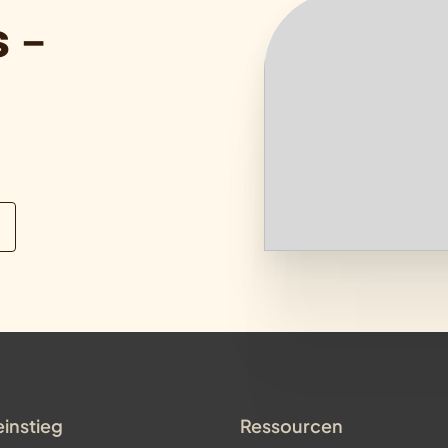
 –
einstieg
Ressourcen