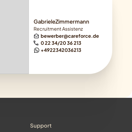
GabrieleZimmermann
Recruitment Assistenz
bewerber@careforce.de
0 22 34/20 36 213
+4922342036213
Support