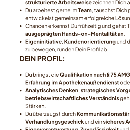
strukturierte Arbeitsweise
zeichnen Dich a
Du arbeitest gerne im
Team
, tauschst Dich 
entwickelst gemeinsam erfolgreiche Lösu
Chancen erkennst Du frühzeitig und gehst 
ausgeprägten Hands-on-Mentalität an
.
Eigeninitiative
,
Kundenorientierung
und d
zu bewegen, runden Dein Profil ab.
DEIN PROFIL:
Du bringst die
Qualifikation nach § 75 AM
Erfahrung im Apothekenaußendienst
oder
Analytisches Denken
,
strategisches Vor
betriebswirtschaftliches Verständnis
gehö
Stärken.
Du überzeugst durch
Kommunikationsstär
Verhandlungsgeschick
und ein
sicheres A
Eigenverantwortung
,
Zuverlässigkeit
und 