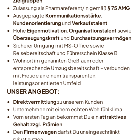
Zielgruppen
Zulassung als Pharmareferent/in gemäß
§ 75 AMG
Ausgeprägte
Kommunikationsstärke
,
Kundenorientierung
und
Verkaufstalent
Hohe
Eigenmotivation
,
Organisationstalent
sowie
Überzeugungskraft
und
Durchsetzungsvermögen
Sicherer Umgang mit MS-Office sowie
Reisebereitschaft und Führerschein Klasse B
Wohnort im genannten Großraum oder
entsprechende Umzugsbereitschaft – verbunden
mit Freude an einem transparenten,
leistungsorientierten Umfeld
UNSER ANGEBOT:
Direktvermittlung
zu unserem Kunden
Unternehmen mit einem echten Wohlfühlklima
Vom ersten Tag an bekommst Du ein
attraktives
Gehalt zzgl. Prämien
Den
Firmenwagen
darfst Du uneingeschränkt
privat nutzen