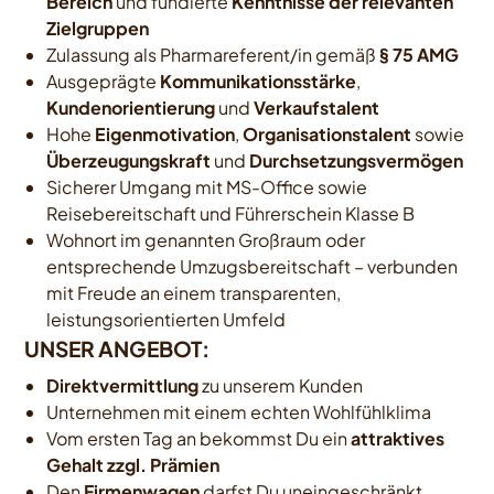
Bereich
und fundierte
Kenntnisse der relevanten
Zielgruppen
Zulassung als Pharmareferent/in gemäß
§ 75 AMG
Ausgeprägte
Kommunikationsstärke
,
Kundenorientierung
und
Verkaufstalent
Hohe
Eigenmotivation
,
Organisationstalent
sowie
Überzeugungskraft
und
Durchsetzungsvermögen
Sicherer Umgang mit MS-Office sowie
Reisebereitschaft und Führerschein Klasse B
Wohnort im genannten Großraum oder
entsprechende Umzugsbereitschaft – verbunden
mit Freude an einem transparenten,
leistungsorientierten Umfeld
UNSER ANGEBOT:
Direktvermittlung
zu unserem Kunden
Unternehmen mit einem echten Wohlfühlklima
Vom ersten Tag an bekommst Du ein
attraktives
Gehalt zzgl. Prämien
Den
Firmenwagen
darfst Du uneingeschränkt