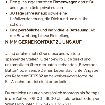
Den gut ausgestatteten
Firmenwagen
darfst Du
uneingeschränkt privat nutzen
30 Tage Jahresurlaub
sowie eine
Unfallversicherung, die Dich rund um die Uhr
schützt
Eine
persönliche und individuelle Betreuung:
Ab
der Bewerbung bis zur Einstellung
NIMM GERNE KONTAKT ZU UNS AUF
… und erfahre mehr über diese und weitere
spannende Stellen. Oder bewirb Dich direkt und
unkompliziert über den unten stehenden „Bewerben-
Button“ oder sende Deinen Lebenslauf unter Angabe
der Referenz
CF19182
an
bewerber@careforce.de
.
Ein Anschreiben ist nicht erforderlich.
Du erreichst uns auch persönlich montags bis freitags
in der Zeit von 08:00 - 18:00 Uhr telefonisch oder per
WhatsApp unter 0 22 34 / 20 36 – 213.