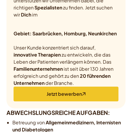
unterstützen wir Unternehmen dabei, die
richtigen
Spezialisten
zu finden. Jetzt suchen
wir
Dich
im
Gebiet: Saarbrücken, Homburg, Neunkirchen
Unser Kunde konzentriert sich darauf,
innovative Therapien
zu entwickeln, die das
Leben der Patienten verlängern können. Das
Familienunternehmen
ist seit über 130 Jahren
erfolgreich und gehört zu den
20 führenden
Unternehmen
der Branche.
Jetzt bewerben
ABWECHSLUNGSREICHE AUFGABEN:
Betreuung von
Allgemeinmedizinern, Internisten
und Diabetologen