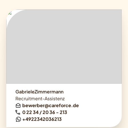
GabrieleZimmermann
Recruitment-Assistenz
bewerber@careforce.de
0 22 34 / 20 36 - 213
+4922342036213