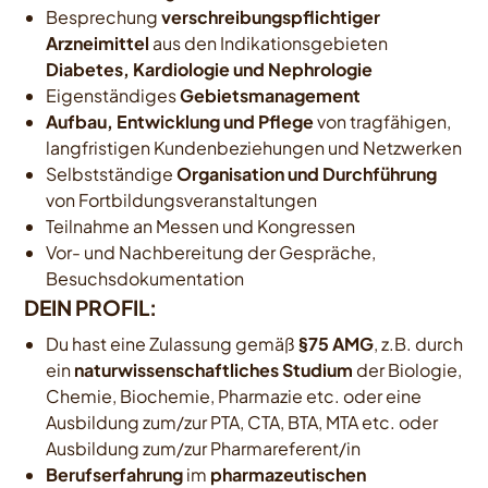
Besprechung
verschreibungspflichtiger
Arzneimittel
aus den Indikationsgebieten
Diabetes, Kardiologie und Nephrologie
Eigenständiges
Gebietsmanagement
Aufbau, Entwicklung und Pflege
von tragfähigen,
langfristigen Kundenbeziehungen und Netzwerken
Selbstständige
Organisation und Durchführung
von Fortbildungsveranstaltungen
Teilnahme an Messen und Kongressen
Vor- und Nachbereitung der Gespräche,
Besuchsdokumentation
DEIN PROFIL:
Du hast eine Zulassung gemäß
§75 AMG
, z.B. durch
ein
naturwissenschaftliches Studium
der Biologie,
Chemie, Biochemie, Pharmazie etc. oder eine
Ausbildung zum/zur PTA, CTA, BTA, MTA etc. oder
Ausbildung zum/zur Pharmareferent/in
Berufserfahrung
im
pharmazeutischen