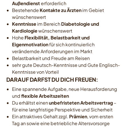
Außendienst
erforderlich
Bestehende
Kontakte zu Ärzten
im Gebiet
wünschenswert
Kenntnisse
im Bereich
Diabetologie und
Kardiologie
wünschenswert
Hohe
Flexibilität, Belastbarkeit und
Eigenmotivation
für sich kontinuierlich
verändernde Anforderungen im Markt
Belastbarkeit und Freude am Reisen
sehr gute Deutsch-Kenntnisse und Gute Englisch-
Kenntnisse von Vorteil
DARAUF DARFST DU DICH FREUEN:
Eine spannende Aufgabe, neue Herausforderung
und
flexible Arbeitszeiten
Du erhältst einen
unbefristeten Arbeitsvertrag
–
für eine langfristige Perspektive und Sicherheit
Ein attraktives Gehalt zzgl.
Prämien
, vom ersten
Tag an sowie eine betriebliche Altersvorsorge