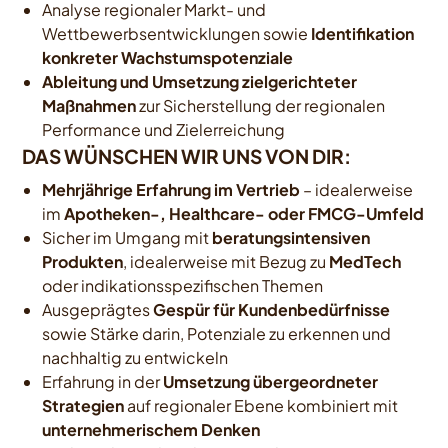
Analyse regionaler Markt- und
Wettbewerbsentwicklungen sowie
Identifikation
konkreter Wachstumspotenziale
Ableitung und Umsetzung zielgerichteter
Maßnahmen
zur Sicherstellung der regionalen
Performance und Zielerreichung
DAS WÜNSCHEN WIR UNS VON DIR:
Mehrjährige Erfahrung im Vertrieb
– idealerweise
im
Apotheken-, Healthcare- oder FMCG-Umfeld
Sicher im Umgang mit
beratungsintensiven
Produkten
, idealerweise mit Bezug zu
MedTech
oder indikationsspezifischen Themen
Ausgeprägtes
Gespür für Kundenbedürfnisse
sowie Stärke darin, Potenziale zu erkennen und
nachhaltig zu entwickeln
Erfahrung in der
Umsetzung übergeordneter
Strategien
auf regionaler Ebene kombiniert mit
unternehmerischem Denken