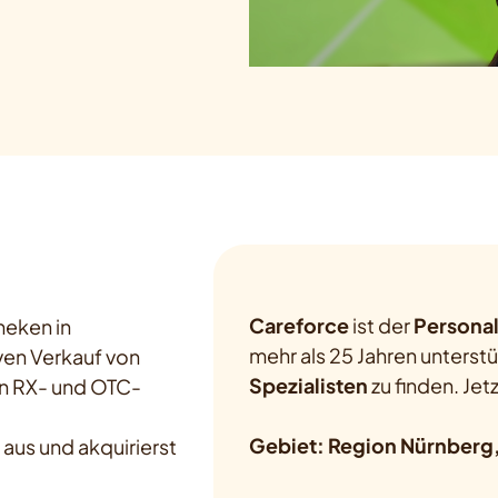
Careforce
ist der
Personal
heken in
mehr als 25 Jahren unterst
ven Verkauf von
Spezialisten
zu finden. Jet
n RX- und OTC-
Gebiet: Region Nürnberg,
 aus und akquirierst