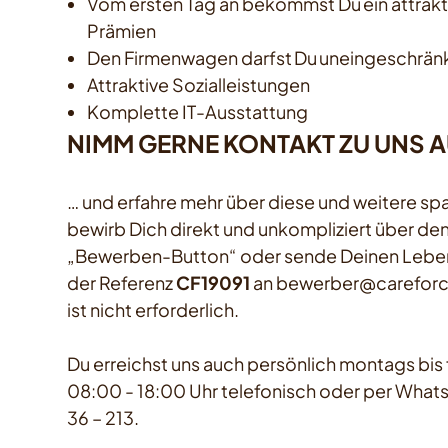
Vom ersten Tag an bekommst Du ein attrakti
Prämien
Den Firmenwagen darfst Du uneingeschränkt
Attraktive Sozialleistungen
Komplette IT-Ausstattung
NIMM GERNE KONTAKT ZU UNS 
… und erfahre mehr über diese und weitere s
bewirb Dich direkt und unkompliziert über d
„Bewerben-Button“ oder sende Deinen Leben
der Referenz
CF19091
an bewerber@careforce
ist nicht erforderlich.
Du erreichst uns auch persönlich montags bis f
08:00 - 18:00 Uhr telefonisch oder per Whats
36 – 213.