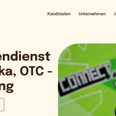
Kandidaten
Unternehmen
J
ndienst
ka, OTC -
ung