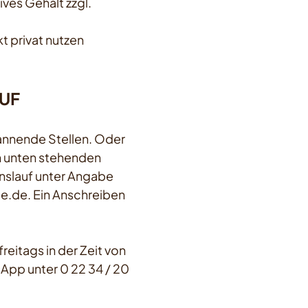
ves Gehalt zzgl.
 privat nutzen
AUF
pannende Stellen. Oder
en unten stehenden
slauf unter Angabe
.de. Ein Anschreiben
reitags in der Zeit von
App unter 0 22 34 / 20