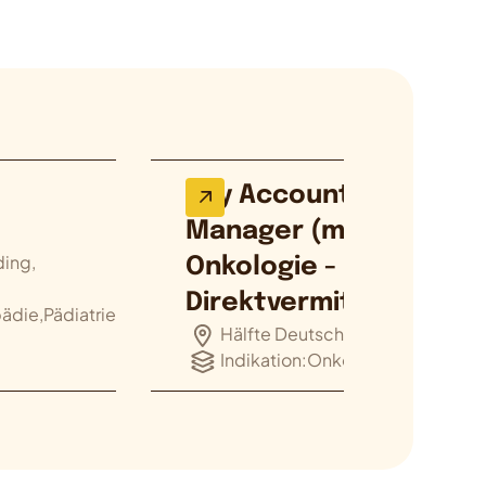
Key Account
Manager (m/w/d)
ding,
Onkologie -
Direktvermittlung
die,Pädiatrie
Hälfte Deutschland (Süd)
Indikation:
Onkologie