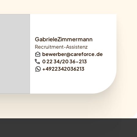
GabrieleZimmermann
Recruitment-Assistenz
bewerber@careforce.de
0 22 34/20 36-213
+4922342036213