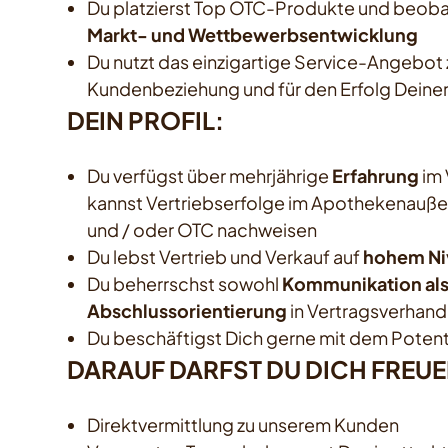
Du platzierst Top OTC-Produkte und beobac
Markt- und Wettbewerbsentwicklung
Du nutzt das einzigartige Service-Angebot z
Kundenbeziehung und für den Erfolg Deine
DEIN PROFIL:
Du verfügst über mehrjährige
Erfahrung
im 
kannst Vertriebserfolge im Apothekenauße
und / oder OTC nachweisen
Du lebst Vertrieb und Verkauf auf
hohem Ni
Du beherrschst sowohl
Kommunikation als
Abschlussorientierung
in Vertragsverhan
Du beschäftigst Dich gerne mit dem Potent
DARAUF DARFST DU DICH FREUE
Direktvermittlung zu unserem Kunden