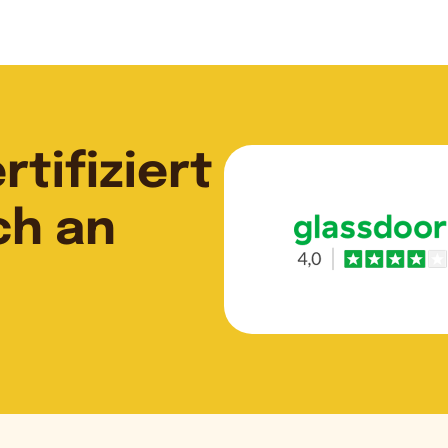
tifiziert
ch an