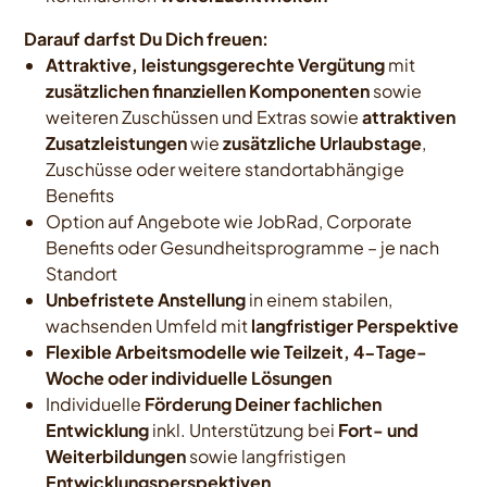
Darauf darfst Du Dich freuen:
Attraktive, leistungsgerechte Vergütung
mit
zusätzlichen finanziellen Komponenten
sowie
weiteren Zuschüssen und Extras sowie
attraktiven
Zusatzleistungen
wie
zusätzliche Urlaubstage
,
Zuschüsse oder weitere standortabhängige
Benefits
Option auf Angebote wie JobRad, Corporate
Benefits oder Gesundheitsprogramme – je nach
Standort
Unbefristete Anstellung
in einem stabilen,
wachsenden Umfeld mit
langfristiger Perspektive
Flexible Arbeitsmodelle wie Teilzeit, 4-Tage-
Woche oder individuelle Lösungen
Individuelle
Förderung Deiner fachlichen
Entwicklung
inkl. Unterstützung bei
Fort- und
Weiterbildungen
sowie langfristigen
Entwicklungsperspektiven