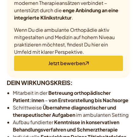
modernen Therapieansätzen verbindet –
unterstützt durch die
enge Anbindung an eine
integrierte Klinikstruktur
.
Wenn Du die ambulante Orthopädie aktiv
mitgestalten und Medizin auf hohem Niveau
praktizieren möchtest, findest Du hier ein
Umfeld mit klarer Perspektive.
Jetzt bewerben
DEIN WIRKUNGSKREIS:
Mitarbeit in der
Betreuung orthopädischer
Patient:innen
–
von Erstvorstellung bis Nachsorge
Schrittweise
Übernahme diagnostischer und
therapeutischer Aufgaben
im ambulanten Setting
Aufbau fundierter
Kenntnisse in konservativen
Behandlungsverfahren und Schmerztherapie
Individuelle
Entwicklung Deines Tätigkeitsfeldes