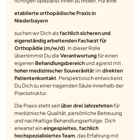
richtigen Spezialist:innen zu finden. Für eine
etablierte orthopädische Praxis in
Niederbayern
suchen wir Dich als
fachlich sicheren und
eigenständig arbeitenden Facharzt für
Orthopädie (m/w/d)
. In dieser Rolle
übernimmst Du die
Verantwortung
für einen
eigenen
Behandlungsbereich
und agierst mit
hoher medizinischer Souveränitä
t im
direkten
Patientenkontakt
. Perspektivisch entwickelst
Du Dich zu einer tragenden Säule innerhalb der
Praxisstruktur.
Die Praxis steht seit
über drei Jahrzehnten
für
medizinische Qualität, persönliche Betreuung
und nachhaltige Behandlungserfolge. Dich
erwartet ein
eingespieltes, fachlich
hochspezialisiertes Team
, das Erfahrung mit