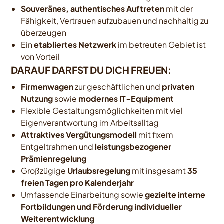
Souveränes, authentisches Auftreten
mit der
Fähigkeit, Vertrauen aufzubauen und nachhaltig zu
überzeugen
Ein
etabliertes Netzwerk
im betreuten Gebiet ist
von Vorteil
DARAUF DARFST DU DICH FREUEN:
Firmenwagen
zur geschäftlichen und
privaten
Nutzung
sowie
modernes IT‑Equipment
Flexible Gestaltungsmöglichkeiten mit viel
Eigenverantwortung im Arbeitsalltag
Attraktives Vergütungsmodell
mit fixem
Entgeltrahmen und
leistungsbezogener
Prämienregelung
Großzügige
Urlaubsregelung
mit insgesamt
35
freien Tagen pro Kalenderjahr
Umfassende Einarbeitung sowie
gezielte interne
Fortbildungen und Förderung individueller
Weiterentwicklung