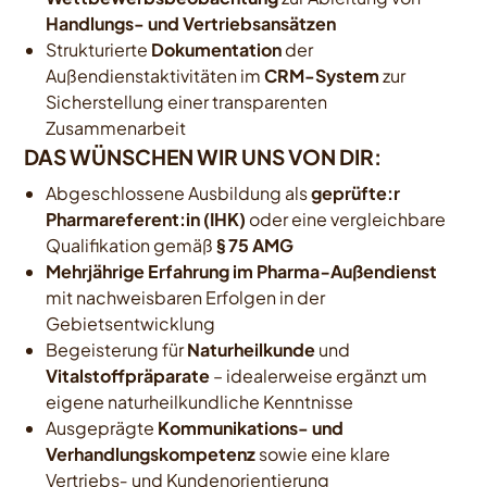
Handlungs- und Vertriebsansätzen
Strukturierte
Dokumentation
der
Außendienstaktivitäten im
CRM-System
zur
Sicherstellung einer transparenten
Zusammenarbeit
DAS WÜNSCHEN WIR UNS VON DIR:
Abgeschlossene Ausbildung als
geprüfte:r
Pharmareferent:in (IHK)
oder eine vergleichbare
Qualifikation gemäß
§ 75 AMG
Mehrjährige Erfahrung im Pharma‑Außendienst
mit nachweisbaren Erfolgen in der
Gebietsentwicklung
Begeisterung für
Naturheilkunde
und
Vitalstoffpräparate
– idealerweise ergänzt um
eigene naturheilkundliche Kenntnisse
Ausgeprägte
Kommunikations- und
Verhandlungskompetenz
sowie eine klare
Vertriebs‑ und Kundenorientierung