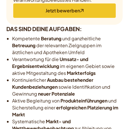
Jetzt bewerben
DAS SIND DEINE AUFGABEN:
Kompetente
Beratung
und ganzheitliche
Betreuung
der relevanten Zielgruppen im
ärztlichen und Apotheken Umfeld
Verantwortung für die
Umsatz- und
Ergebnisentwicklung
im eigenen Gebiet sowie
aktive Mitgestaltung des
Markterfolgs
Kontinuierlicher
Ausbau bestehender
Kundenbeziehungen
sowie Identifikation und
Gewinnung
neuer Potenziale
Aktive Begleitung von
Produkteinführungen
und
Sicherstellung einer
erfolgreichen Platzierung im
Markt
Systematische
Markt- und
Wettbewerbsbeobachtung
zur Ableitung von