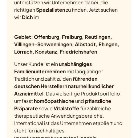
unterstützen wir Unternehmen dabei, die
richtigen
Spezialisten
zu finden. Jetzt suchen
wir
Dich
im
Gebiet: Offenburg, Freiburg, Reutlingen,
Villingen-Schwenningen, Albstadt, Ehingen,
Lörrach, Konstanz, Friedrichshafen
Unser Kunde ist ein
unabhängiges
Familienunternehmen
mit langjähriger
Tradition und zählt zu den
führenden
deutschen Herstellern naturheilkundlicher
Arzneimittel
. Das vielseitige Produktportfolio
umfasst
homöopathische
und
pflanzliche
Präparate
sowie
Vitalstoffe
für zahlreiche
therapeutische Anwendungsbereiche.
International ist das Unternehmen etabliert und
steht für nachhaltiges,
verantwortungsbewusstes Handeln.