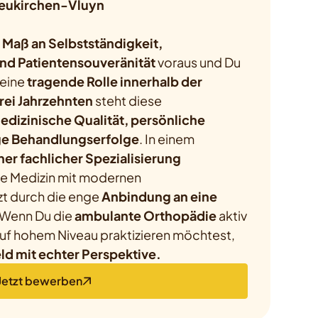
Neukirchen-Vluyn
 Maß an Selbstständigkeit,
nd Patientensouveränität
voraus und Du
 eine
tragende Rolle innerhalb der
rei Jahrzehnten
steht diese
edizinische Qualität, persönliche
ge Behandlungserfolge
. In einem
er fachlicher Spezialisierung
ene Medizin mit modernen
zt durch die enge
Anbindung an eine
 Wenn Du die
ambulante Orthopädie
aktiv
auf hohem Niveau praktizieren möchtest,
d mit echter Perspektive.
Jetzt bewerben