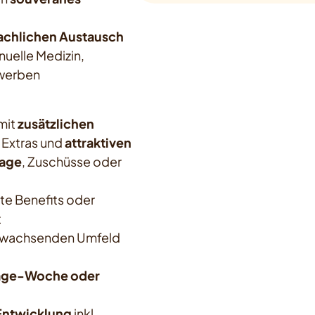
achlichen Austausch
nuelle Medizin,
rwerben
mit
zusätzlichen
 Extras und
attraktiven
tage
, Zuschüsse oder
e Benefits oder
t
n, wachsenden Umfeld
-Tage-Woche oder
Entwicklung
inkl.