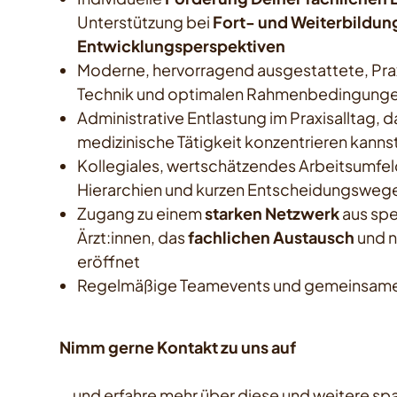
Unterstützung bei
Fort- und Weiterbildun
Entwicklungsperspektiven
Moderne, hervorragend ausgestattete, Pra
Technik und optimalen Rahmenbedingung
Administrative Entlastung im Praxisalltag, 
medizinische Tätigkeit konzentrieren kanns
Kollegiales, wertschätzendes Arbeitsumfel
Hierarchien und kurzen Entscheidungsweg
Zugang zu einem
starken Netzwerk
aus spe
Ärzt:innen, das
fachlichen Austausch
und n
eröffnet
Regelmäßige Teamevents und gemeinsame 
Nimm gerne Kontakt zu uns auf
… und erfahre mehr über diese und weitere s