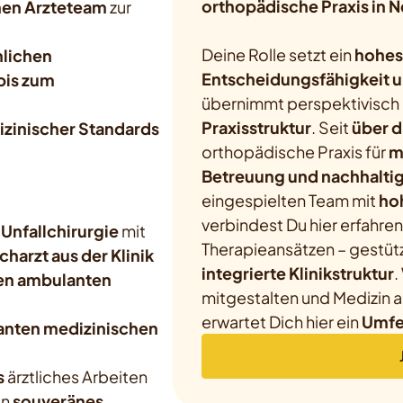
orthopädische Praxis in 
nen Ärzteteam
zur
Deine Rolle setzt ein
hohes
nlichen
Entscheidungsfähigkeit u
bis zum
übernimmt perspektivisch
Praxisstruktur
. Seit
über d
zinischer Standards
orthopädische Praxis für
m
Betreuung und nachhalti
eingespielten Team mit
hoh
verbindest Du hier erfahr
d
Unfallchirurgie
mit
Therapieansätzen – gestüt
charzt aus der Klinik
integrierte Klinikstruktur
.
en ambulanten
mitgestalten und Medizin 
erwartet Dich hier ein
Umfel
nten medizinischen
s
ärztliches Arbeiten
in
souveränes