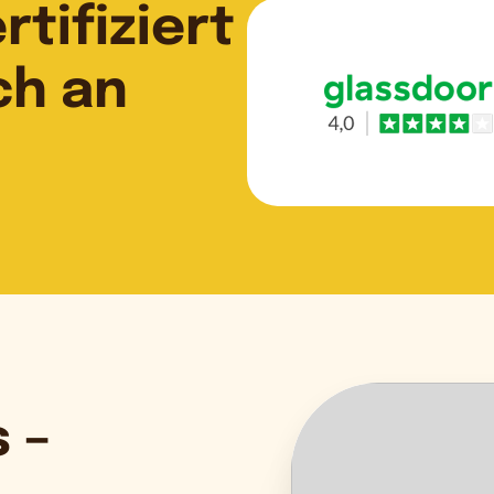
tifiziert
ch an
 –