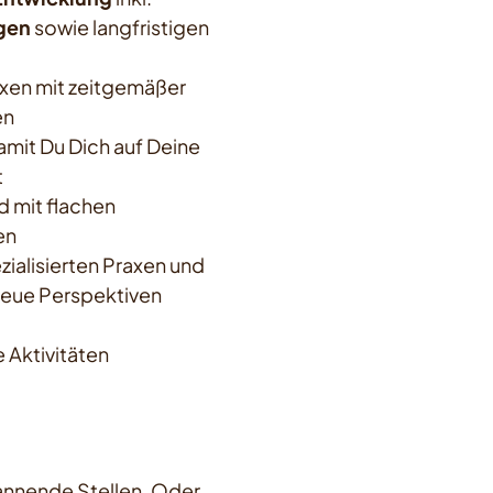
gen
sowie langfristigen
xen mit zeitgemäßer
en
damit Du Dich auf Deine
t
d mit flachen
en
zialisierten Praxen und
eue Perspektiven
Aktivitäten
pannende Stellen. Oder