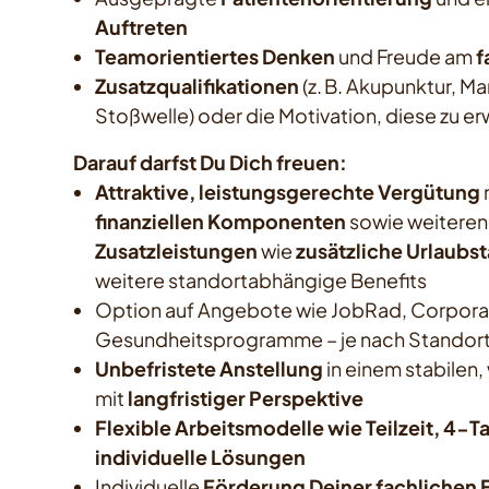
Auftreten
Teamorientiertes Denken
und Freude am
f
Zusatzqualifikationen
(z. B. Akupunktur, Ma
Stoßwelle) oder die Motivation, diese zu e
Darauf darfst Du Dich freuen:
Attraktive, leistungsgerechte Vergütung
finanziellen Komponenten
sowie weiteren
Zusatzleistungen
wie
zusätzliche Urlaubs
weitere standortabhängige Benefits
Option auf Angebote wie JobRad, Corporat
Gesundheitsprogramme – je nach Standor
Unbefristete Anstellung
in einem stabile
mit
langfristiger Perspektive
Flexible Arbeitsmodelle wie Teilzeit, 4
individuelle Lösungen
Individuelle
Förderung Deiner fachlichen 