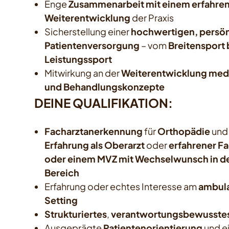
Enge
Zusammenarbeit mit einem erfahre
Weiterentwicklung
der Praxis
Sicherstellung einer
hochwertigen, persö
Patientenversorgung
– vom
Breitensport 
Leistungssport
Mitwirkung an der
Weiterentwicklung medi
und Behandlungskonzepte
DEINE QUALIFIKATION:
Facharztanerkennung
für
Orthopädie
un
Erfahrung als Oberarzt
oder
erfahrener Fa
oder einem MVZ mit Wechselwunsch in d
Bereich
Erfahrung oder echtes Interesse am
ambula
Setting
Strukturiertes
,
verantwortungsbewusste
Ausgeprägte
Patientenorientierung
und e