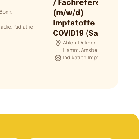
/ Fachreferent
 Bonn,
(m/w/d)
Impfstoffe
die,Pädiatrie
COVID19 (Sa…
Ahlen, Dülmen, Iserlohn,
Hamm, Arnsberg
Indikation:
Impfstoffe