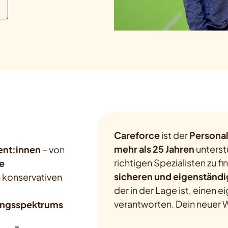
Careforce
ist der
Personal
mehr als 25 Jahren
unterst
ent:innen
– von
richtigen Spezialisten zu fi
e
sicheren und eigenständi
 konservativen
der in der Lage ist, einen
verantworten. Dein neuer W
ungsspektrums