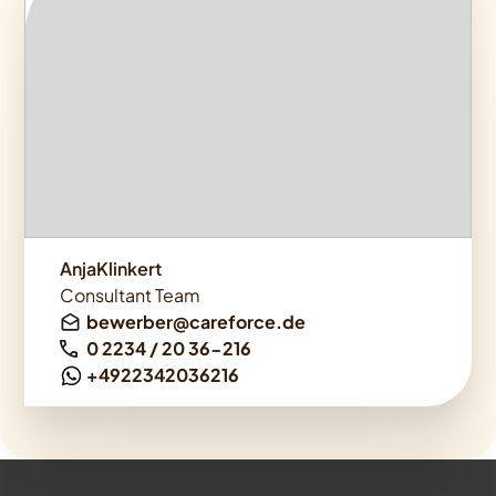
AnjaKlinkert
Consultant Team
bewerber@careforce.de
0 2234 / 20 36-216
+4922342036216