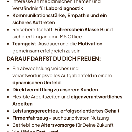
Interesse an medizinischen Themen und
Verständnis für
Labordiagnostik
Kommunikationsstärke, Empathie und ein
sicheres Auftreten
Reisebereitschaft,
Führerschein Klasse B
und
sicherer Umgang mit MS Office
Teamgeist
, Ausdauer und die
Motivation
,
gemeinsam erfolgreich zu sein
DARAUF DARFST DU DICH FREUEN:
Ein abwechslungsreiches und
verantwortungsvolles Aufgabenfeld in einem
dynamischen Umfeld
Direktvermittlung zu unserem Kunden
Flexible Arbeitszeiten und
eigenverantwortliches
Arbeiten
Leistungsgerechtes, erfolgsorientiertes Gehalt
Firmenfahrzeug
– auch zur privaten Nutzung
Betriebliche
Altersvorsorge
für Deine Zukunft
Vielfältige
Fort- und