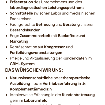
Präsentation
des Unternehmens und des
labordiagnostischen Leistungsspektrums
Schnittstelle
zwischen Labor und medizinischen
Fachkreisen
Fachgerechte
Betreuung
und
Beratung
unserer
Bestandskunden
Enge
Zusammenarbeit
mit
Backoffice und
Marketing
Repräsentation auf
Kongressen
und
Fortbildungsveranstaltungen
Pflege und Aktualisierung der Kundendaten im
CRM-System
DAS WÜNSCHEN WIR UNS:
Naturwissenschaftliche
oder
therapeutische
Ausbildung
– oder
Vertriebserfahrung
in der
Komplementärmedizin
Idealerweise Erfahrung in der
Kundenbetreuung
,
gern im
Laborumfeld