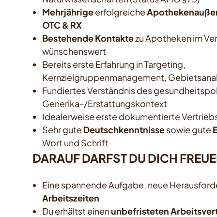
Mehrjährige
erfolgreiche
Apothekenaußen
OTC & RX
Bestehende Kontakte
zu Apotheken im Ve
wünschenswert
Bereits erste Erfahrung in Targeting,
Kernzielgruppenmanagement, Gebietsana
Fundiertes Verständnis des gesundheitspol
Generika-/Erstattungskontext
Idealerweise erste dokumentierte Vertrieb
Sehr gute
Deutschkenntnisse
sowie gute
Wort und Schrift
DARAUF DARFST DU DICH FREUE
Eine spannende Aufgabe, neue Herausford
Arbeitszeiten
Du erhältst einen
unbefristeten Arbeitsver