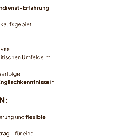
dienst-Erfahrung
rkaufsgebiet
lyse
itischen Umfelds im
serfolge
Englischkenntnisse
in
N:
erung und
flexible
trag
– für eine