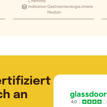
Chemnitz
Indikation:
Gastroenterologie,Innere
Medizin
tifiziert
ch an