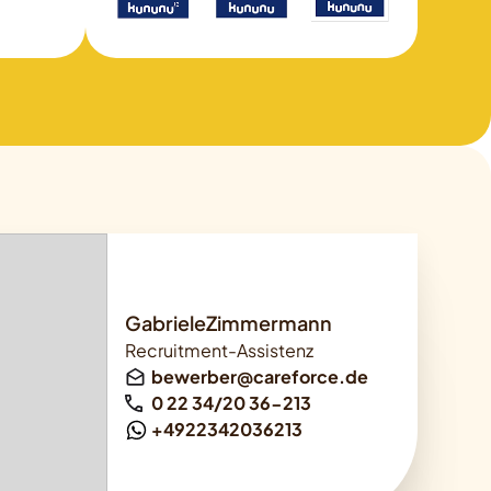
GabrieleZimmermann
Recruitment-Assistenz
bewerber@careforce.de
0 22 34/20 36-213
+4922342036213