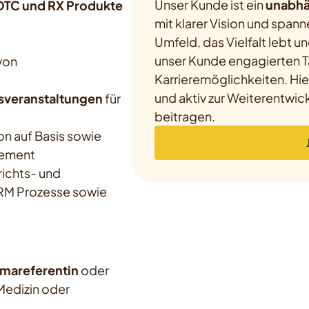
Unser Kunde ist ein
unabhä
 OTC und RX Produkte
mit klarer Vision und span
Umfeld, das Vielfalt lebt u
unser Kunde engagierten T
von
Karrieremöglichkeiten. Hi
und aktiv zur Weiterentwi
sveranstaltungen
für
beitragen.
on auf Basis sowie
gement
richts- und
CRM Prozesse sowie
rmareferentin
oder
Medizin oder