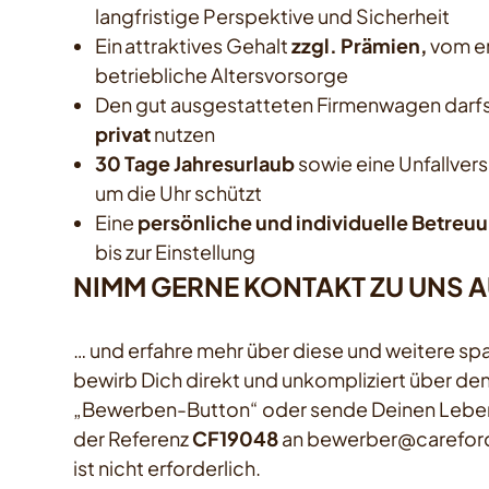
langfristige Perspektive und Sicherheit
Ein attraktives Gehalt
zzgl. Prämien,
vom er
betriebliche Altersvorsorge
Den gut ausgestatteten Firmenwagen darfs
privat
nutzen
30 Tage Jahresurlaub
sowie eine Unfallvers
um die Uhr schützt
Eine
persönliche und individuelle Betreu
bis zur Einstellung
NIMM GERNE KONTAKT ZU UNS 
… und erfahre mehr über diese und weitere s
bewirb Dich direkt und unkompliziert über d
„Bewerben-Button“ oder sende Deinen Leben
der Referenz
CF19048
an
bewerber@carefor
ist nicht erforderlich.